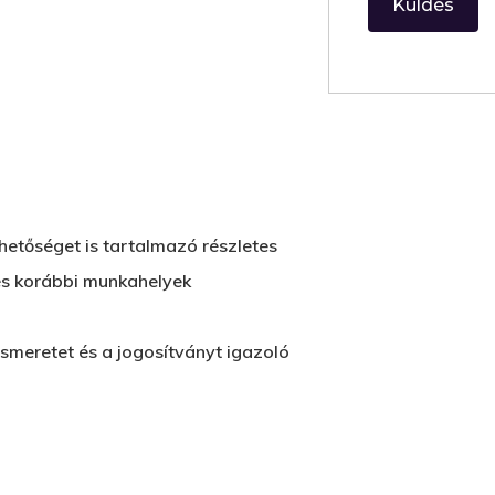
hetőséget is tartalmazó részletes
 és korábbi munkahelyek
ismeretet és a jogosítványt igazoló