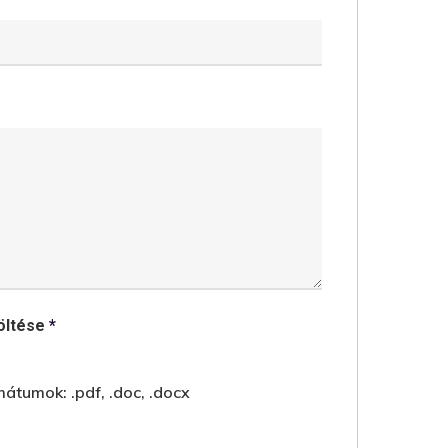
töltése
*
átumok: .pdf, .doc, .docx