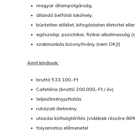
magyar állampolgárság,
állandó belföldi lakóhely,
büntetlen előélet, kifogástalan életvitel elle
egészségi, pszichikai, fizikai alkalmasság (
szakmunkás bizonyítvány (nem OKJ!)
Amit kínálunk:
bruttó 533.100.-Ft
Cafetéria (bruttó 200.000,-Ft / év)
teljesítményjuttatás
ruházati illetmény
utazási költségtérítés (vidékiek részére 86
folyamatos előmenetel