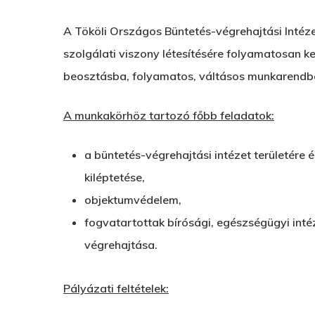
A Tököli Országos Büntetés-végrehajtási Intéze
szolgálati viszony létesítésére folyamatosan ke
beosztásba, folyamatos, váltásos munkarendbe
A munkakörhöz tartozó főbb feladatok:
a büntetés-végrehajtási intézet területére
kiléptetése,
objektumvédelem,
fogvatartottak bírósági, egészségügyi inté
végrehajtása.
Pályázati feltételek: