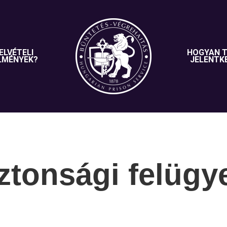
ELVÉTELI
HOGYAN 
LMÉNYEK?
JELENTK
ztonsági felügy