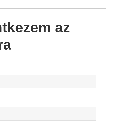
ntkezem az
ra