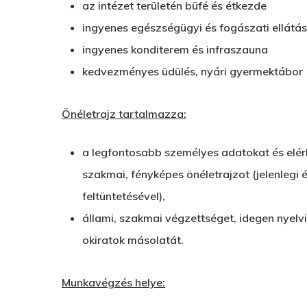
az intézet területén büfé és étkezde
ingyenes egészségügyi és fogászati ellátás
ingyenes konditerem és infraszauna
kedvezményes üdülés, nyári gyermektábor
Önéletrajz tartalmazza:
a legfontosabb személyes adatokat és elér
szakmai, fényképes önéletrajzot (jelenlegi
feltüntetésével),
állami, szakmai végzettséget, idegen nyelv
okiratok másolatát.
Munkavégzés helye: