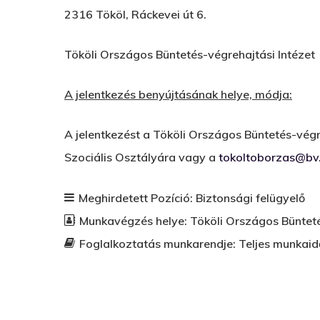
2316 Tököl, Ráckevei út 6.
Tököli Országos Büntetés-végrehajtási Intézet
A jelentkezés benyújtásának helye, módja:
A jelentkezést a Tököli Országos Büntetés-végr
Szociális Osztályára vagy a
tokoltoborzas@bv
Meghirdetett Pozíció:
Biztonsági felügyelő
Munkavégzés helye:
Tököli Országos Bünteté
Foglalkoztatás munkarendje:
Teljes munkaid