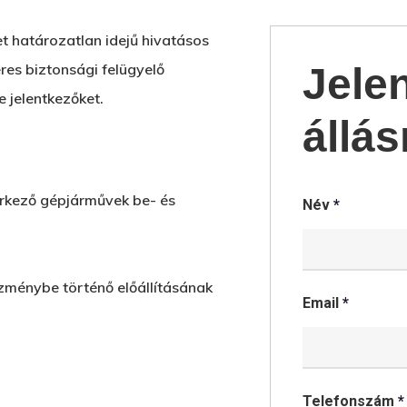
t határozatlan idejű hivatásos
res biztonsági felügyelő
Jele
 jelentkezőket.
állás
 érkező gépjárművek be- és
Név
*
zménybe történő előállításának
Email
*
Telefonszám
*