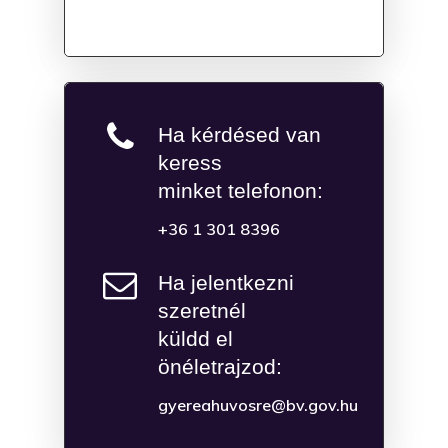
Ha kérdésed van
keress
minket telefonon:
+36 1 301 8396
Ha jelentkezni
szeretnél
küldd el
önéletrajzod:
gyereahuvosre@bv.gov.hu