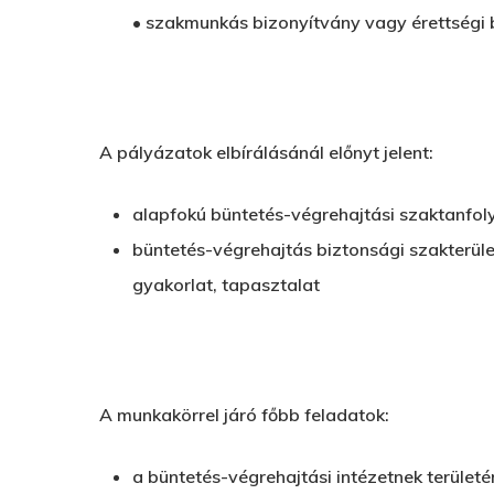
• szakmunkás bizonyítvány vagy érettségi 
A pályázatok elbírálásánál előnyt jelent:
alapfokú büntetés-végrehajtási szaktanfol
büntetés-végrehajtás biztonsági szakterül
gyakorlat, tapasztalat
A munkakörrel járó főbb feladatok:
a büntetés-végrehajtási intézetnek területér