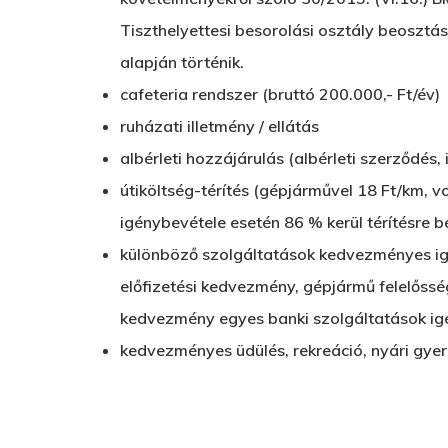
Tiszthelyettesi besorolási osztály beosztá
alapján történik.
cafeteria rendszer (bruttó 200.000,- Ft/év)
ruházati illetmény / ellátás
albérleti hozzájárulás (albérleti szerződés,
útiköltség-térítés (gépjárművel 18 Ft/km, vo
igénybevétele esetén 86 % kerül térítésre b
különböző szolgáltatások kedvezményes igén
előfizetési kedvezmény, gépjármű felelőssé
kedvezmény egyes banki szolgáltatások ig
kedvezményes üdülés, rekreáció, nyári gye