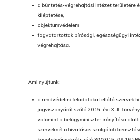
a büntetés-végrehajtási intézet területére
kiléptetése,
objektumvédelem,
fogvatartottak bírósági, egészségügyi inté
végrehajtása.
Ami nyújtunk:
a rendvédelmi feladatokat ellátó szervek h
jogviszonyáról szóló 2015. évi XLII. törvé
valamint a belügyminiszter irányítása alatt
szerveknél a hivatásos szolgálati beosztás
követelményekről szóló 30/2015. (VI.16.) BM