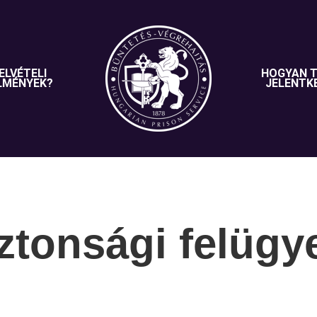
ELVÉTELI
HOGYAN 
LMÉNYEK?
JELENTK
ztonsági felügy