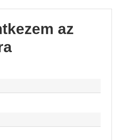
ntkezem az
ra