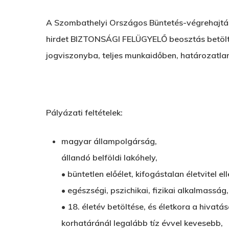
A Szombathelyi Országos Büntetés-végrehajtás
hirdet BIZTONSÁGI FELÜGYELŐ beosztás betöltés
jogviszonyba, teljes munkaidőben, határozatla
Pályázati feltételek:
magyar állampolgárság,
állandó belföldi lakóhely,
• büntetlen előélet, kifogástalan életvitel el
• egészségi, pszichikai, fizikai alkalmasság,
• 18. életév betöltése, és életkora a hivatá
korhatáránál legalább tíz évvel kevesebb,