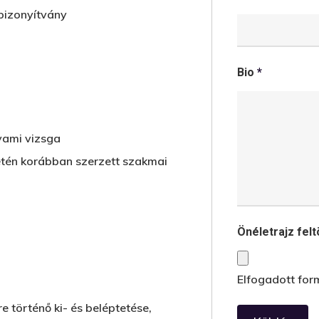
bizonyítvány
Bio
*
yami vizsga
etén korábban szerzett szakmai
Önéletrajz fel
Elfogadott form
e történő ki- és beléptetése,