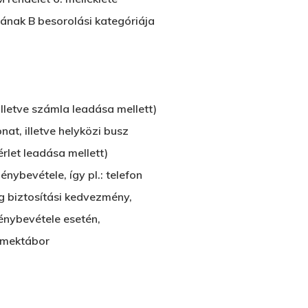
sának B besorolási kategóriája
 illetve számla leadása mellett)
nat, illetve helyközi busz
érlet leadása mellett)
ybevétele, így pl.: telefon
g biztosítási kedvezmény,
énybevétele esetén,
rmektábor