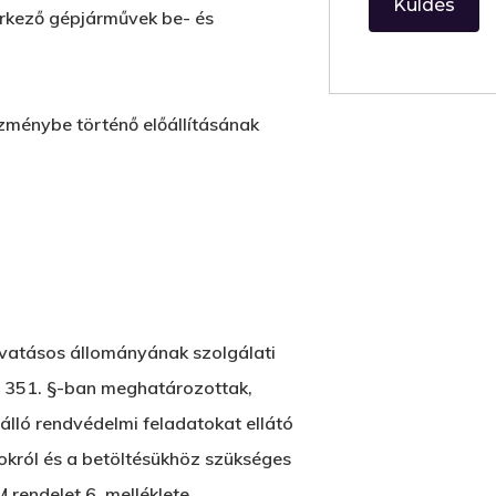
 érkező gépjárművek be- és
zménybe történő előállításának
ivatásos állományának szolgálati
ny 351. §-ban meghatározottak,
 álló rendvédelmi feladatokat ellátó
okról és a betöltésükhöz szükséges
 rendelet 6. melléklete