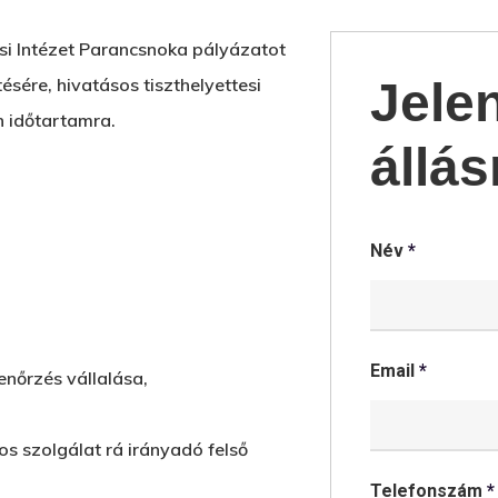
i Intézet Parancsnoka pályázatot
ére, hivatásos tiszthelyettesi
Jele
n időtartamra.
állás
Név
*
Email
*
lenőrzés vállalása,
sos szolgálat rá irányadó felső
Telefonszám
*