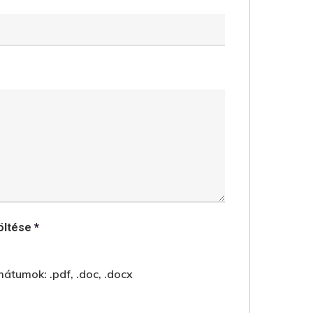
töltése
*
átumok: .pdf, .doc, .docx