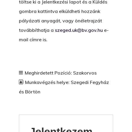
töltse ki a Jelentkezési lapot és a Küldés
gombra kattintva elküldheti hozzánk
pályázati anyagát, vagy önéletrajzát
továbbíthatja a
szeged.uk@bv.gov.hu
e-
mail címre is.
Meghirdetett Pozíció:
Szakorvos
Munkavégzés helye:
Szegedi Fegyház
és Börtön
Jelentkezem