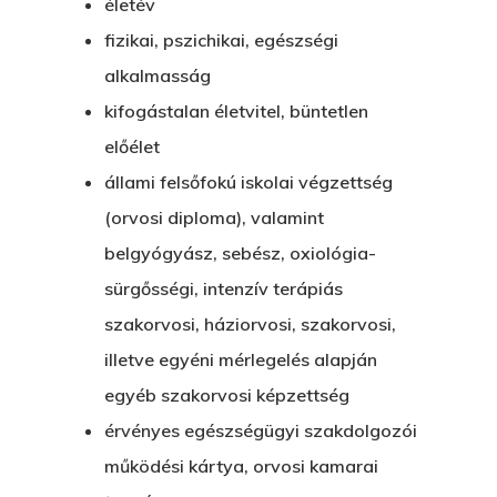
életév
fizikai, pszichikai, egészségi
alkalmasság
kifogástalan életvitel, büntetlen
előélet
állami felsőfokú iskolai végzettség
(orvosi diploma), valamint
belgyógyász, sebész, oxiológia-
sürgősségi, intenzív terápiás
szakorvosi, háziorvosi, szakorvosi,
illetve egyéni mérlegelés alapján
egyéb szakorvosi képzettség
érvényes egészségügyi szakdolgozói
működési kártya, orvosi kamarai