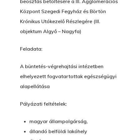
beosztás betöltésére a III. Agglomerációs
Központ Szegedi Fegyház és Börtön
Krónikus Utókezelő Részlegére (III.
objektum Algyő – Nagyfa)
Feladata:
A büntetés-végrehajtási intézetben
elhelyezett fogvatartottak egészségügyi
alapellátása
Pályázati feltételek
:
magyar állampolgárság,
állandó belföldi lakóhely