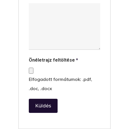
Önéletrajz feltöltése
*
Elfogadott formátumok: .pdf,
.doc, .docx