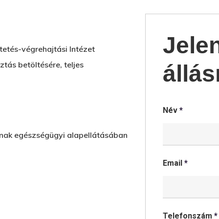
Jele
etés-végrehajtási Intézet
ás betöltésére, teljes
állás
Név
*
ának egészségügyi alapellátásában
Email
*
Telefonszám
*