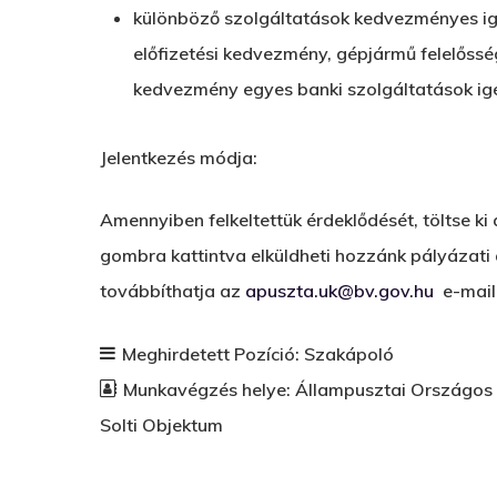
különböző szolgáltatások kedvezményes igén
előfizetési kedvezmény, gépjármű felelőssé
kedvezmény egyes banki szolgáltatások ig
Jelentkezés módja:
Amennyiben felkeltettük érdeklődését, töltse ki 
gombra kattintva elküldheti hozzánk pályázati
továbbíthatja az
apuszta.uk@bv.gov.hu
e-mail 
Meghirdetett Pozíció:
Szakápoló
Munkavégzés helye:
Állampusztai Országos B
Solti Objektum