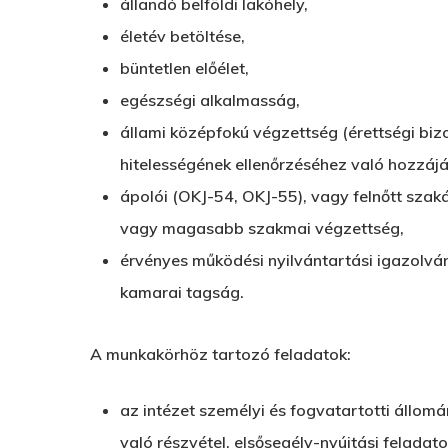
állandó belföldi lakóhely,
életév betöltése,
büntetlen előélet,
egészségi alkalmasság,
állami középfokú végzettség (érettségi biz
hitelességének ellenőrzéséhez való hozzájá
ápolói (OKJ-54, OKJ-55), vagy felnőtt szaká
vagy magasabb szakmai végzettség,
érvényes működési nyilvántartási igazolvá
kamarai tagság.
A munkakörhöz tartozó feladatok:
az intézet személyi és fogvatartotti állo
való részvétel, elsősegély-nyújtási feladato