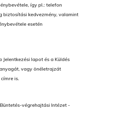
ybevétele, így pl.: telefon
g biztosítási kedvezmény, valamint
énybevétele esetén
a Jelentkezési lapot és a Küldés
 anyagát, vagy önéletrajzát
címre is.
üntetés-végrehajtási Intézet -