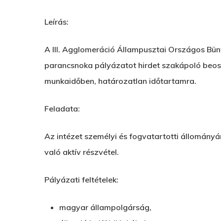
Leírás:
A III. Agglomeráció Állampusztai Országos Bünt
parancsnoka pályázatot hirdet szakápoló beoszt
munkaidőben, határozatlan időtartamra.
Feladata:
Az intézet személyi és fogvatartotti állomány
való aktív részvétel.
Pályázati feltételek:
magyar állampolgárság,