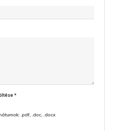
töltése
*
átumok: .pdf, .doc, .docx