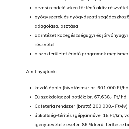
orvosi rendeléseken történő aktív részvétel
gyógyszerek és gyógyászati segédeszközök
adagolása, osztása
az intézet közegészségügyi és járványügyi
részvétel
a szakterületet érintő programok megisme
Amit nyújtunk:
kezdő ápoló (hivatásos) : br. 601.000 Ft/hó
Eü szakdolgozói pótlék: br. 67.638,- Ft/ hó
Cafeteria rendszer (bruttó 200.000,- Ft/év)
útiköltség-térítés (gépjárművel 18 Ft/km, vo
igénybevétele esetén 86 % kerül térítésre b