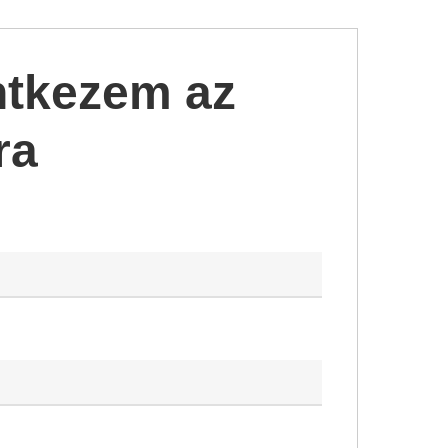
ntkezem az
ra