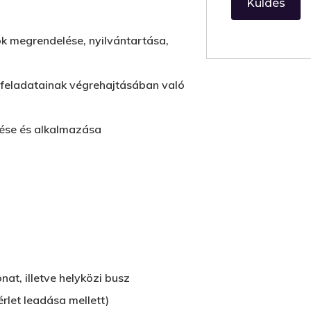
 megrendelése, nyilvántartása,
 feladatainak végrehajtásában való
rése és alkalmazása
nat, illetve helyközi busz
érlet leadása mellett)