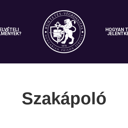
ELVÉTELI
HOGYAN 
LMÉNYEK?
JELENTK
Szakápoló