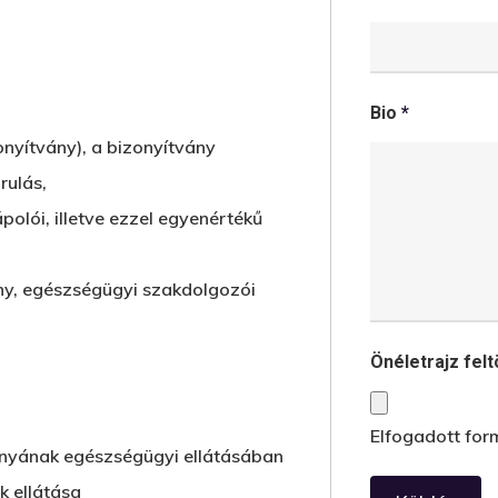
Bio
*
onyítvány), a bizonyítvány
rulás,
polói, illetve ezzel egyenértékű
ny, egészségügyi szakdolgozói
Önéletrajz fel
Elfogadott form
mányának egészségügyi ellátásában
k ellátása