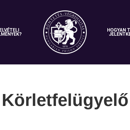
ELVÉTELI
HOGYAN 
LMÉNYEK?
JELENTK
Körletfelügyelő