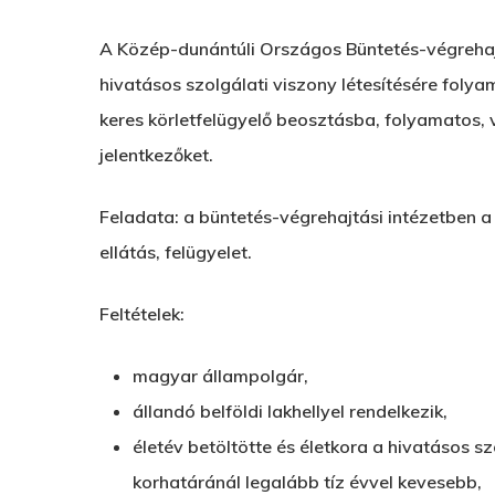
A Közép-dunántúli Országos Büntetés-végrehajt
hivatásos szolgálati viszony létesítésére foly
keres körletfelügyelő beosztásba, folyamatos
jelentkezőket.
Feladata: a büntetés-végrehajtási intézetben a
ellátás, felügyelet.
Feltételek:
magyar állampolgár,
állandó belföldi lakhellyel rendelkezik,
életév betöltötte és életkora a hivatásos sz
korhatáránál legalább tíz évvel kevesebb,