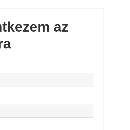
ntkezem az
ra