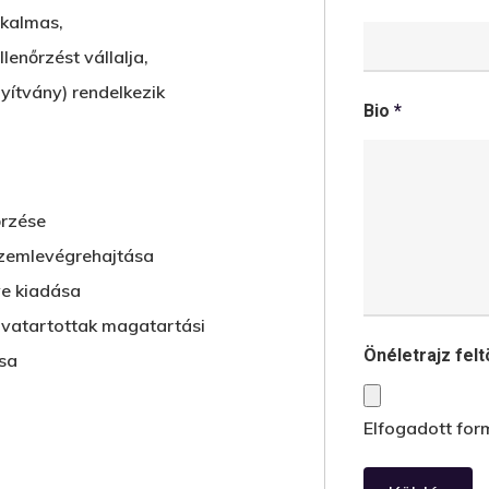
lkalmas,
llenőrzést vállalja,
yítvány) rendelkezik
Bio
*
őrzése
 szemlevégrehajtása
ve kiadása
gvatartottak magatartási
Önéletrajz fel
sa
Elfogadott form