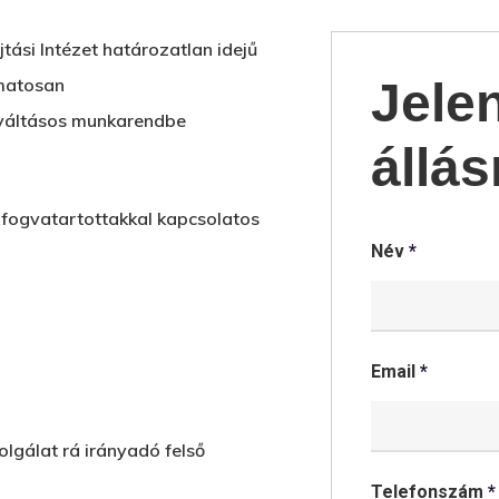
ási Intézet határozatlan idejű
amatosan
Jele
, váltásos munkarendbe
állás
 fogvatartottakkal kapcsolatos
Név
*
Email
*
olgálat rá irányadó felső
Telefonszám
*