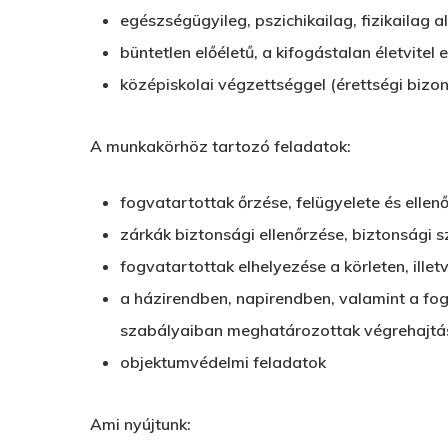
egészségügyileg, pszichikailag, fizikailag a
büntetlen előéletű, a kifogástalan életvitel e
középiskolai végzettséggel (érettségi bizon
A munkakörhöz tartozó feladatok:
fogvatartottak őrzése, felügyelete és ellen
zárkák biztonsági ellenőrzése, biztonsági
fogvatartottak elhelyezése a körleten, illet
a házirendben, napirendben, valamint a fo
szabályaiban meghatározottak végrehajtá
objektumvédelmi feladatok
Ami nyújtunk: