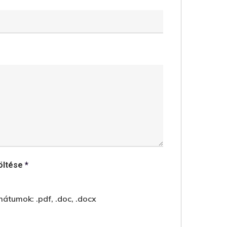
töltése
*
átumok: .pdf, .doc, .docx