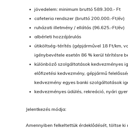
jövedelem: minimum bruttó 589.300.- Ft
cafeteria rendszer (bruttó 200.000.-Ft/év)
ruházati illetmény / ellátás (96.625.-Ft/év)
albérleti hozzájárulás
útiköltség-térítés (gépjárművel 18 Ft/km, vo
igénybevétele esetén 86 % kerül térítésre b
különböző szolgáltatások kedvezményes igén
előfizetési kedvezmény, gépjármű felelőssé
kedvezmény egyes banki szolgáltatások ig
kedvezményes üdülés, rekreáció, nyári gye
Jelentkezés módja:
Amennyiben felkeltettük érdeklődését, töltse ki 