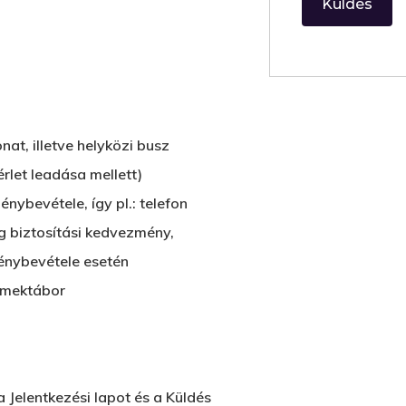
nat, illetve helyközi busz
érlet leadása mellett)
ybevétele, így pl.: telefon
g biztosítási kedvezmény,
énybevétele esetén
rmektábor
a Jelentkezési lapot és a Küldés