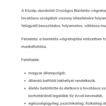
A Közép-dunántúli Országos Büntetés-végrehajt
hivatásos szolgálati viszony létesítésére foly
felügyelő beosztásba, folyamatos, váltásos m
Feladata: a büntetés-végrehajtási intézetben f
munkáltatása.
Feltételek:
magyar állampolgár,
állandó belföldi lakhellyel rendelkezik,
életév betöltötte és életkora a hivatásos sz
korhatáránál legalább tíz évvel kevesebb,
egészségügyileg, pszichikailag, fizikailag a