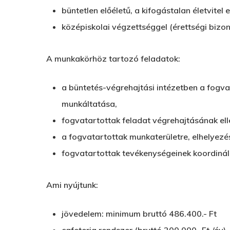
büntetlen előéletű, a kifogástalan életvitel e
középiskolai végzettséggel (érettségi bizon
A munkakörhöz tartozó feladatok:
a büntetés-végrehajtási intézetben a fogva
munkáltatása,
fogvatartottak feladat végrehajtásának el
a fogvatartottak munkaterületre, elhelyezés
fogvatartottak tevékenységeinek koordiná
Ami nyújtunk:
jövedelem: minimum bruttó 486.400.- Ft