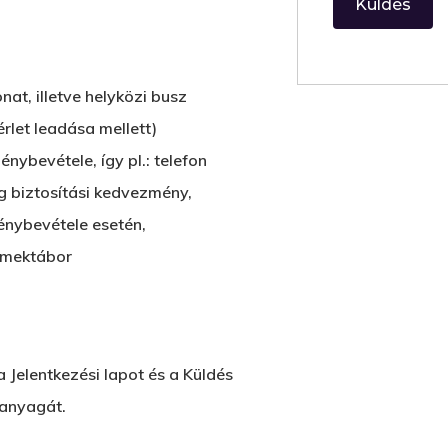
nat, illetve helyközi busz
érlet leadása mellett)
ybevétele, így pl.: telefon
g biztosítási kedvezmény,
énybevétele esetén,
rmektábor
a Jelentkezési lapot és a Küldés
 anyagát.