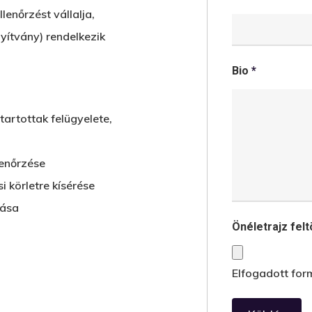
llenőrzést vállalja,
yítvány) rendelkezik
Bio
*
tartottak felügyelete,
lenőrzése
i körletre kísérése
lása
Önéletrajz fel
Elfogadott form