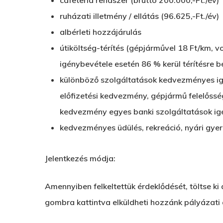
cafeteria rendszer (bruttó 200.000,-Ft./év)
ruházati illetmény / ellátás (96.625,-Ft./év)
albérleti hozzájárulás
útiköltség-térítés (gépjárművel 18 Ft/km, vo
igénybevétele esetén 86 % kerül térítésre b
különböző szolgáltatások kedvezményes igén
előfizetési kedvezmény, gépjármű felelőssé
kedvezmény egyes banki szolgáltatások ig
kedvezményes üdülés, rekreáció, nyári gye
Jelentkezés módja:
Amennyiben felkeltettük érdeklődését, töltse ki 
gombra kattintva elküldheti hozzánk pályázati