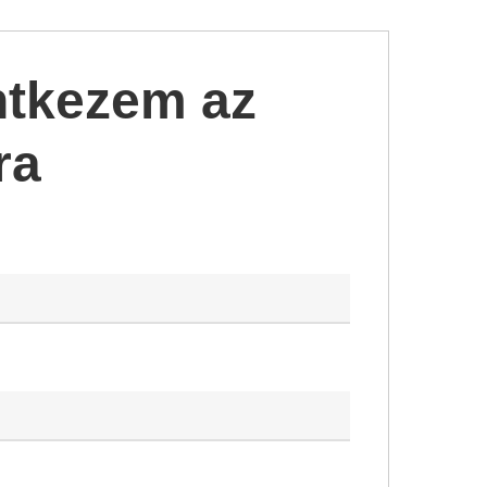
ntkezem az
ra