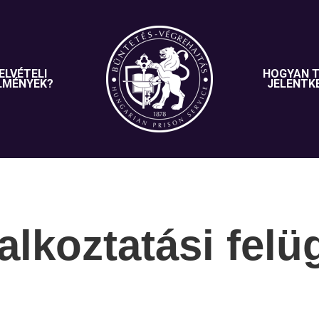
ELVÉTELI
HOGYAN 
LMÉNYEK?
JELENTK
alkoztatási felü