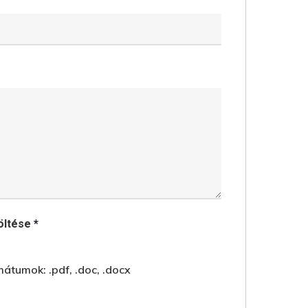
töltése
*
átumok: .pdf, .doc, .docx