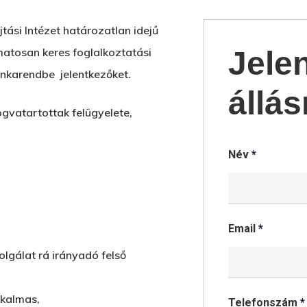
ási Intézet határozatlan idejű
amatosan keres foglalkoztatási
Jele
unkarendbe jelentkezőket.
állás
ogvatartottak felügyelete,
Név
*
Email
*
olgálat rá irányadó felső
lkalmas,
Telefonszám
*