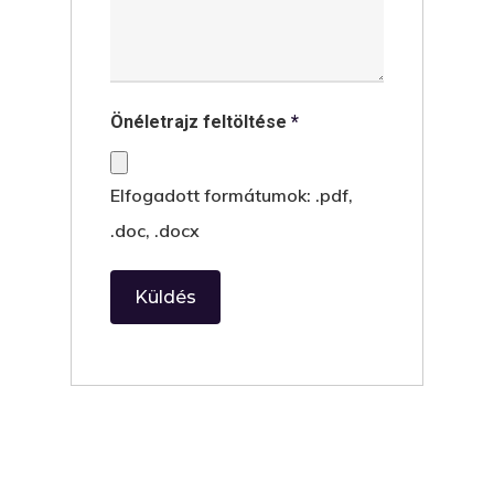
Önéletrajz feltöltése
*
Elfogadott formátumok: .pdf,
.doc, .docx