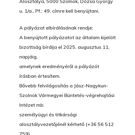
Alosztálya, 5000 Szolnok, Dózsa György
u. 1/a., Pf.: 49. címre kell benyújtani.
A pályázat elbírálásának rendje:
A benyújtott pályázatot az általam kijelölt
bizottság bírálja el 2025. augusztus 11.
napjáig,
amelynek eredményéről a pályázót
írásban értesítem.
Bővebb felvilágosítás a Jász-Nagykun-
Szolnok Vármegyei Büntetés-végrehajtási
Intézet mb.
személyügyi és titkársági
alosztályvezetőjénél kérhető (+36 56 512
759)