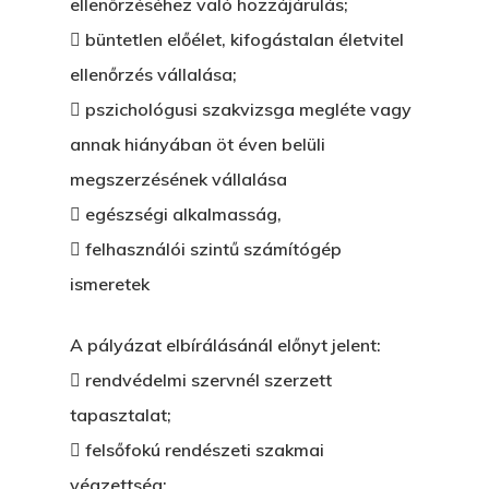
ellenőrzéséhez való hozzájárulás;
 büntetlen előélet, kifogástalan életvitel
ellenőrzés vállalása;
 pszichológusi szakvizsga megléte vagy
annak hiányában öt éven belüli
megszerzésének vállalása
 egészségi alkalmasság,
 felhasználói szintű számítógép
ismeretek
A pályázat elbírálásánál előnyt jelent:
 rendvédelmi szervnél szerzett
tapasztalat;
 felsőfokú rendészeti szakmai
végzettség;