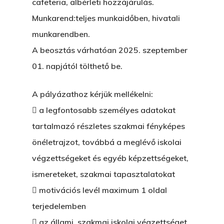
cafeteria, albérleti hozzájárulás.
Munkarend:teljes munkaidőben, hivatali
munkarendben.
A beosztás várhatóan 2025. szeptember
01. napjától tölthető be.
A pályázathoz kérjük mellékelni:
 a legfontosabb személyes adatokat
tartalmazó részletes szakmai fényképes
önéletrajzot, továbbá a meglévő iskolai
végzettségeket és egyéb képzettségeket,
ismereteket, szakmai tapasztalatokat
 motivációs levél maximum 1 oldal
terjedelemben
 az állami, szakmai iskolai végzettséget,