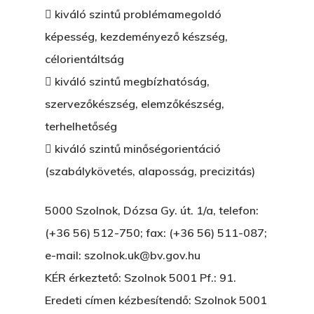
 kiváló szintű problémamegoldó
képesség, kezdeményező készség,
célorientáltság
 kiváló szintű megbízhatóság,
szervezőkészség, elemzőkészség,
terhelhetőség
 kiváló szintű minőségorientáció
(szabálykövetés, alaposság, precizitás)
5000 Szolnok, Dózsa Gy. út. 1/a, telefon:
(+36 56) 512-750; fax: (+36 56) 511-087;
e-mail: szolnok.uk@bv.gov.hu
KÉR érkeztető: Szolnok 5001 Pf.: 91.
Eredeti címen kézbesítendő: Szolnok 5001