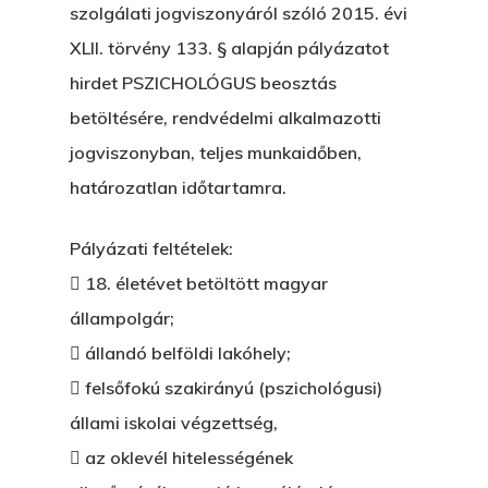
szolgálati jogviszonyáról szóló 2015. évi
XLII. törvény 133. § alapján pályázatot
hirdet PSZICHOLÓGUS beosztás
betöltésére, rendvédelmi alkalmazotti
jogviszonyban, teljes munkaidőben,
határozatlan időtartamra.
Pályázati feltételek:
 18. életévet betöltött magyar
állampolgár;
 állandó belföldi lakóhely;
 felsőfokú szakirányú (pszichológusi)
állami iskolai végzettség,
 az oklevél hitelességének