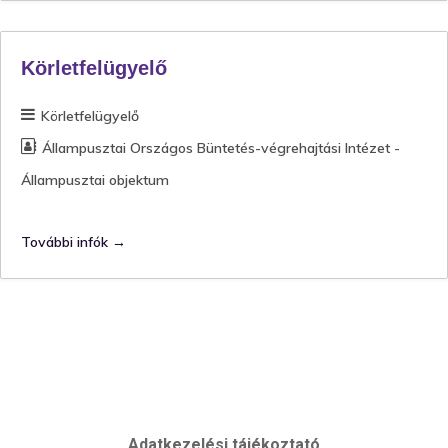
Körletfelügyelő
Körletfelügyelő
Állampusztai Országos Büntetés-végrehajtási Intézet -
Állampusztai objektum
További infók
Adatkezelési tájékoztató